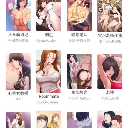
大学骑遇记
弱点
辅导老师
实习老师住我
亚洲漫画走廊
Gyou,Husky
孝琦,蒂姆火箭
唯一王v,KORE
家
team
堕落教师
老师
心机女教授
Roommate
Hodat,高孙志
李周元,头枕
★9
dd,dong dong
ju