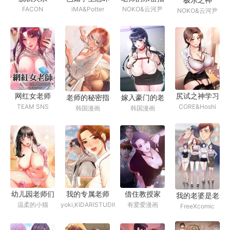
FACON
iMA&Potter
NOKO&云河尹
坏
导
NOKO&云河尹
网红女老师
尻试之神学习
老师的秘密指
嫁入豪门的老
TEAM SNS
CORE&Hoshi
法
韩国漫画
韩国漫画
导
师
幼儿园老师们
我的专属老师
借住教授家
我的老婆是老
温柔的小猫
hyoki,KIDARISTUDIO
有爱爱漫画
- 韩国漫画
FreeXcomic
师