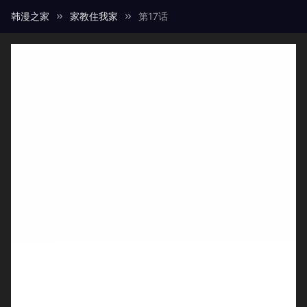
韩漫之家
家教住我家
第17话