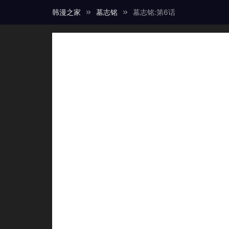
韩漫之家
墓志铭
墓志铭:第6话