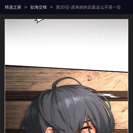
韩漫之家
欲海交锋
第20话-原来妳的后庭这么不堪一击