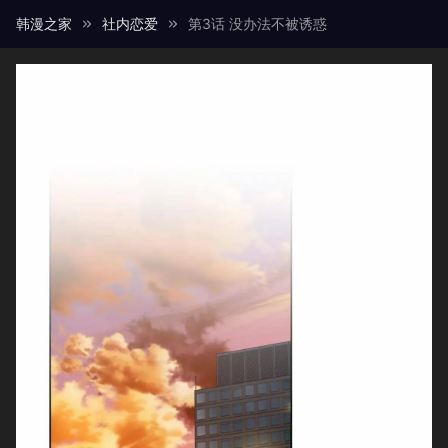
韩漫之家
社内恋爱
第3话 没办法不被诱惑