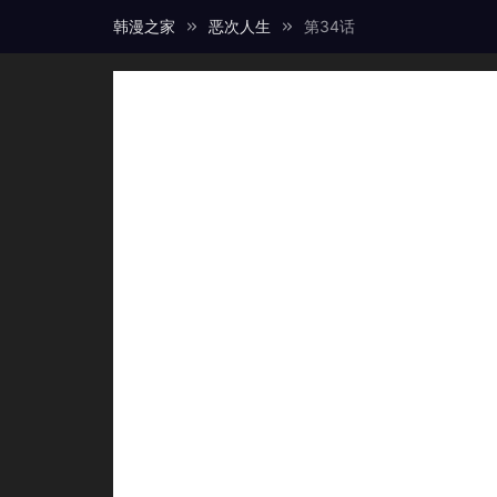
韩漫之家
恶次人生
第34话